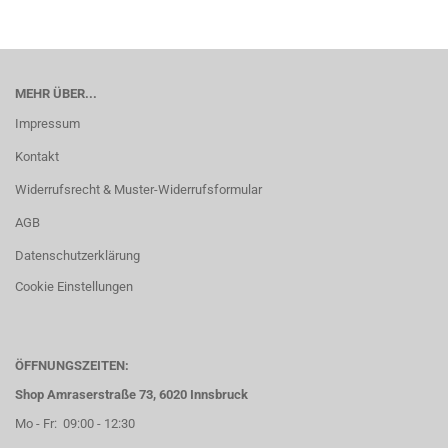
MEHR ÜBER...
Impressum
Kontakt
Widerrufsrecht & Muster-Widerrufsformular
AGB
Datenschutzerklärung
Cookie Einstellungen
ÖFFNUNGSZEITEN:
Shop Amraserstraße 73, 6020 Innsbruck
Mo - Fr: 09:00 - 12:30