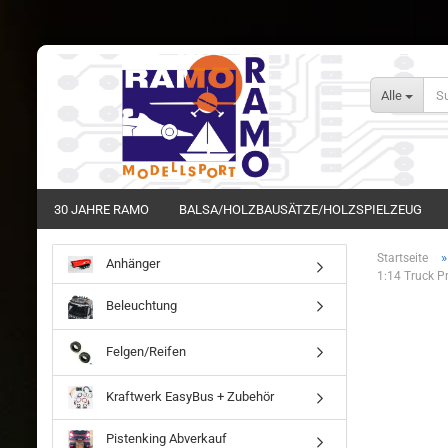
Alle
30 JAHRE RAMO
BALSA/HOLZBAUSÄTZE/HOLZSPIELZEUG
Startseite
Anhänger
1:14 Truck P
Beleuchtung
Felgen/Reifen
Kraftwerk EasyBus + Zubehör
Pistenking Abverkauf