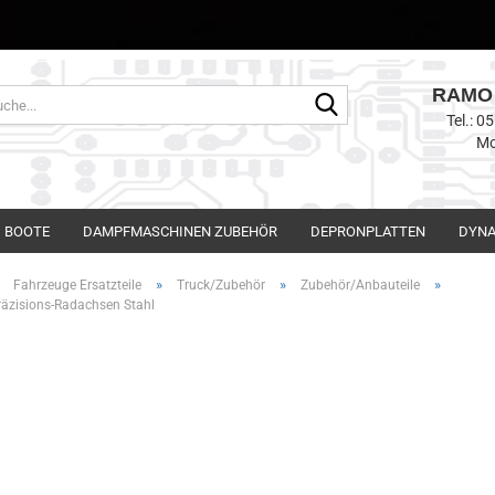
RAMO 
Suche...
Tel.: 
Mo
BOOTE
DAMPFMASCHINEN ZUBEHÖR
DEPRONPLATTEN
DYNA
»
»
»
»
Fahrzeuge Ersatzteile
Truck/Zubehör
Zubehör/Anbauteile
räzisions-Radachsen Stahl