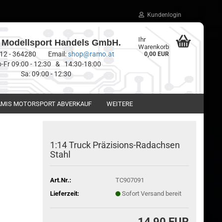
Kundenlogin
Ihr
Modellsport Handels GmbH.
Warenkorb
0512 - 364280 Email:
shop@ramo.at
0,00 EUR
-Fr 09:00 - 12:30 & 14:30-18:00
Sa: 09:00 - 12:30
MIS MOTORSPORT ABVERKAUF
WEITERE
1:14 Truck Präzisions-Radachsen
Stahl
Art.Nr.:
TC907091
Lieferzeit:
Sofort Versand bereit
14,90 EUR