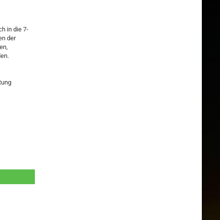
h in die 7-
en der
en,
den.
tung