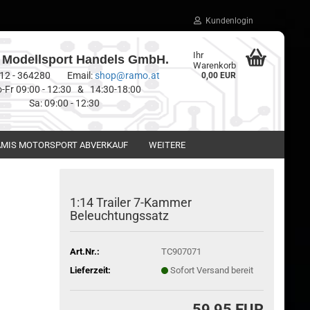
Kundenlogin
Ihr
Modellsport Handels GmbH.
Warenkorb
0512 - 364280 Email:
shop@ramo.at
0,00 EUR
-Fr 09:00 - 12:30 & 14:30-18:00
Sa: 09:00 - 12:30
MIS MOTORSPORT ABVERKAUF
WEITERE
1:14 Trailer 7-Kammer
Beleuchtungssatz
Art.Nr.:
TC907071
Lieferzeit:
Sofort Versand bereit
59,95 EUR