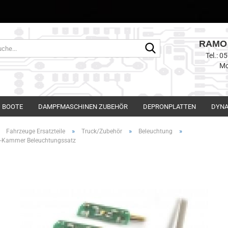
RAMO 
Suche...
Tel.: 
Mo
BOOTE
DAMPFMASCHINEN ZUBEHÖR
DEPRONPLATTEN
DYNA
»
»
»
»
Fahrzeuge Ersatzteile
Truck/Zubehör
Beleuchtung
 7-Kammer Beleuchtungssatz