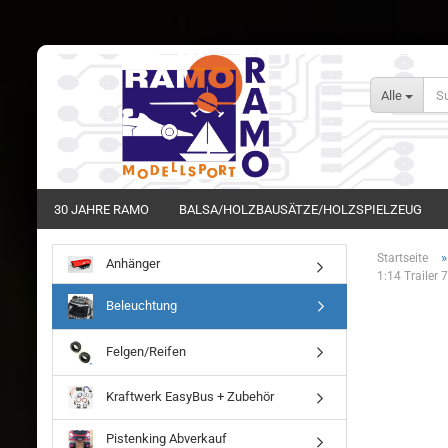
Alle
30 JAHRE RAMO
BALSA/HOLZBAUSÄTZE/HOLZSPIELZEUG
Startseite
Anhänger
1:14 Trailer
Beleuchtung
Felgen/Reifen
Kraftwerk EasyBus + Zubehör
Pistenking Abverkauf