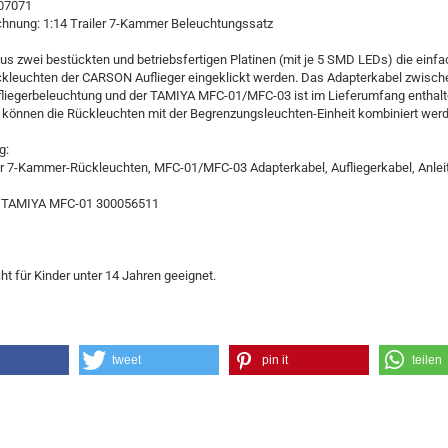
907071
ichnung: 1:14 Trailer 7-Kammer Beleuchtungssatz
s zwei bestückten und betriebsfertigen Platinen (mit je 5 SMD LEDs) die einfac
leuchten der CARSON Auflieger eingeklickt werden. Das Adapterkabel zwisch
iegerbeleuchtung und der TAMIYA MFC-01/MFC-03 ist im Lieferumfang enthalt
 können die Rückleuchten mit der Begrenzungsleuchten-Einheit kombiniert wer
g:
für 7-Kammer-Rückleuchten, MFC-01/MFC-03 Adapterkabel, Aufliegerkabel, Anlei
r TAMIYA MFC-01 300056511
ht für Kinder unter 14 Jahren geeignet.
tweet
pin it
teilen