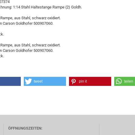
907374
chnung: 1:14 Stahl Haltestange Rampe (2) Goldh.
Rampe, aus Stahl, schwarz oxidiert.
 Carson Goldhofer 500907060.
ck.
Rampe, aus Stahl, schwarz oxidiert.
 Carson Goldhofer 500907060.
ck.
tweet
pin it
teilen
ÖFFNUNGSZEITEN: