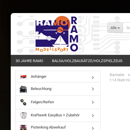
Alle
30 JAHRE RAMO
BALSA/HOLZBAUSÄTZE/HOLZSPIELZEUG
Startseite
Anhänger
1:14 Stahl H
Beleuchtung
Felgen/Reifen
Kraftwerk EasyBus + Zubehör
Pistenking Abverkauf