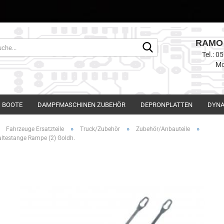
RAMO 
Suche...
Tel.: 
Mo
BOOTE
DAMPFMASCHINEN ZUBEHÖR
DEPRONPLATTEN
DYNA
»
»
»
»
Fahrzeuge Ersatzteile
Truck/Zubehör
Zubehör/Anbauteile
altestange Rampe (2) Goldh.