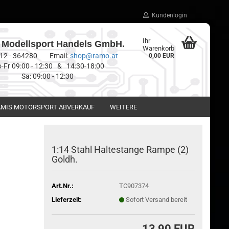
Kundenlogin
Ihr
Modellsport Handels GmbH.
Warenkorb
0512 - 364280 Email:
shop@ramo.at
0,00 EUR
-Fr 09:00 - 12:30 & 14:30-18:00
Sa: 09:00 - 12:30
MIS MOTORSPORT ABVERKAUF
WEITERE
1:14 Stahl Haltestange Rampe (2)
Goldh.
Art.Nr.:
TC907374
Lieferzeit:
Sofort Versand bereit
13,90 EUR