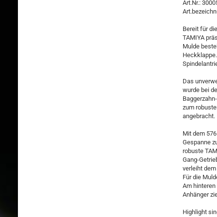
Art.Nr.: 300
Art.bezeichn
Bereit für di
TAMIYA präs
Mulde beste
Heckklappe. 
Spindelantri
Das unverwe
wurde bei de
Baggerzahn-O
zum robusten
angebracht.
Mit dem 576
Gespanne zu
robuste TAMI
Gang-Getrieb
verleiht dem 
Für die Muld
Am hinteren
Anhänger zi
Highlight sin