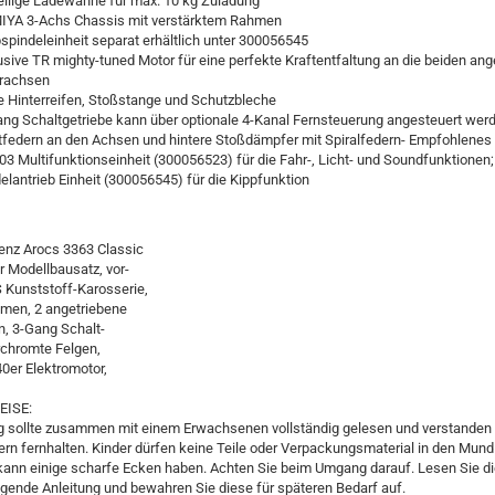
teilige Ladewanne für max. 10 kg Zuladung
MIYA 3-Achs Chassis mit verstärktem Rahmen
pspindeleinheit separat erhältlich unter 300056545
lusive TR mighty-tuned Motor für eine perfekte Kraftentfaltung an die beiden an
erachsen
e Hinterreifen, Stoßstange und Schutzbleche
ang Schaltgetriebe kann über optionale 4-Kanal Fernsteuerung angesteuert wer
ttfedern an den Achsen und hintere Stoßdämpfer mit Spiralfedern- Empfohlenes
3 Multifunktionseinheit (300056523) für die Fahr-, Licht- und Soundfunktionen
elantrieb Einheit (300056545) für die Kippfunktion
nz Arocs 3363 Classic
 Modellbausatz, vor-
 Kunststoff-Karosserie,
hmen, 2 angetriebene
n, 3-Gang Schalt-
rchromte Felgen,
40er Elektromotor,
ISE:
ng sollte zusammen mit einem Erwachsenen vollständig gelesen und verstanden
ern fernhalten. Kinder dürfen keine Teile oder Verpackungsmaterial in den Mun
kann einige scharfe Ecken haben. Achten Sie beim Umgang darauf. Lesen Sie di
iegende Anleitung und bewahren Sie diese für späteren Bedarf auf.