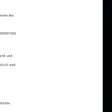
tionen des
, 500501003
icht- und
ACU-01 wird
tstufen,