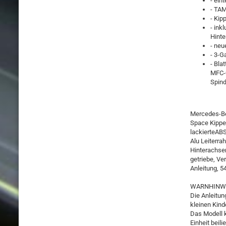
- ein
- TA
- Kip
- ink
Hint
- neu
- 3-G
- Bla
MFC-0
Spind
Mercedes-Be
Space Kipper
lackierteABS
Alu Leiterra
Hinterachse
getriebe, Ve
Anleitung, 5
WARNHINWE
Die Anleitu
kleinen Kind
Das Modell 
Einheit beil