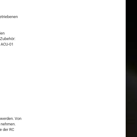
getriebenen
den
 Zubehör:
; ACU-01
 werden. Von
d nehmen.
e der RC