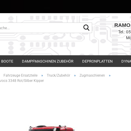
RAMO 
Suche...
Tel.: 
Mo
BOOTE
DAMPFMASCHINEN ZUBEHÖR
DEPRONPLATTEN
DYNA
»
»
»
»
Fahrzeuge Ersatzteile
Truck/Zubehör
Zugmaschienen
rocs 3348 Rot/Silber Kipper