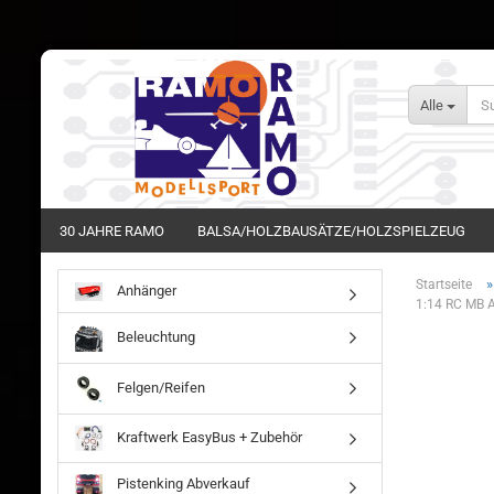
Alle
30 JAHRE RAMO
BALSA/HOLZBAUSÄTZE/HOLZSPIELZEUG
Startseite
Anhänger
1:14 RC MB A
Beleuchtung
Felgen/Reifen
Kraftwerk EasyBus + Zubehör
Pistenking Abverkauf