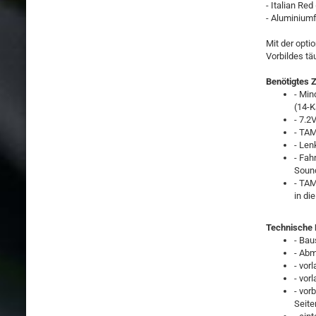
- Italian Re
- Aluminium
Mit der opti
Vorbildes tä
Benötigtes 
- Min
(14-K
- 7.2
- TAM
- Len
- Fah
Soun
- TAM
in di
Technische D
- Bau
- Ab
- vor
- vor
- vor
Seite