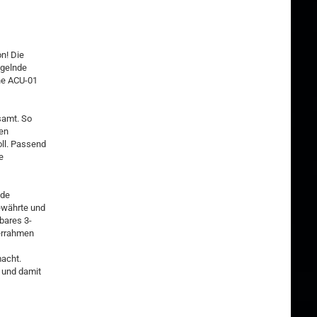
n! Die
egelnde
che ACU-01
samt. So
ten
oll. Passend
e
nde
ewährte und
bares 3-
terrahmen
macht.
 und damit