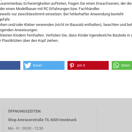
usammenbau Schwierigkeiten auftreten, fragen Sie einen Erwachsenen, der die
der einen Modellbauer mit RC Erfahrungen bzw. Fachhändler.
eweils nur zweckbestimmt einsetzen. Bei fehlerhafter Anwendung besteht
efahr.
ben und/oder Kleber verwenden (nicht im Bausatz enthalten), beachten und be
liegenden Anweisungen.
kleinen Kindern fernhalten. Verhüten Sie, dass Kinder irgendwelche Bauteile i
Plastiktüten über den Kopf ziehen.
tweet
pin it
teilen
ÖFFNUNGSZEITEN:
Shop Amraserstraße 73, 6020 Innsbruck
Mo - Fr: 09:00 - 12:30