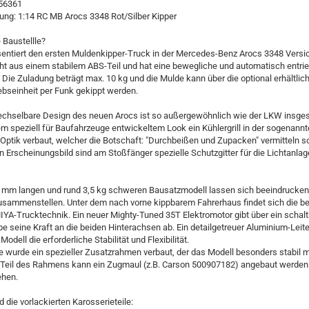
056361
ung: 1:14 RC MB Arocs 3348 Rot/Silber Kipper
e Baustellle?
entiert den ersten Muldenkipper-Truck in der Mercedes-Benz Arocs 3348 Versio
ht aus einem stabilem ABS-Teil und hat eine bewegliche und automatisch entri
Die Zuladung beträgt max. 10 kg und die Mulde kann über die optional erhältli
ebseinheit per Funk gekippt werden.
chselbare Design des neuen Arocs ist so außergewöhnlich wie der LKW insge
m speziell für Baufahrzeuge entwickeltem Look ein Kühlergrill in der sogenann
ptik verbaut, welcher die Botschaft: "Durchbeißen und Zupacken" vermitteln s
 Erscheinungsbild sind am Stoßfänger spezielle Schutzgitter für die Lichtanlag
 mm langen und rund 3,5 kg schweren Bausatzmodell lassen sich beeindrucke
sammenstellen. Unter dem nach vorne kippbarem Fahrerhaus findet sich die b
YA-Trucktechnik. Ein neuer Mighty-Tuned 35T Elektromotor gibt über ein schalt
e seine Kraft an die beiden Hinterachsen ab. Ein detailgetreuer Aluminium-Lei
Modell die erforderliche Stabilität und Flexibilität.
e wurde ein spezieller Zusatzrahmen verbaut, der das Modell besonders stabil 
 Teil des Rahmens kann ein Zugmaul (z.B. Carson 500907182) angebaut werden
ehen.
d die vorlackierten Karosserieteile: