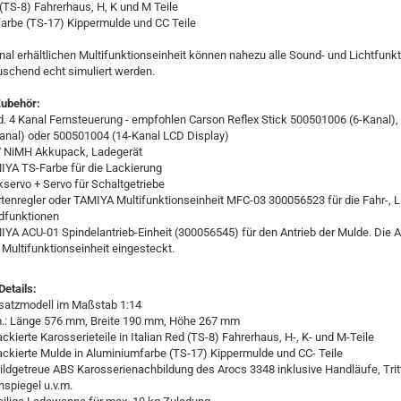
d (TS-8) Fahrerhaus, H, K und M Teile
farbe (TS-17) Kippermulde und CC Teile
onal erhältlichen Multifunktionseinheit können nahezu alle Sound- und Lichtfunk
uschend echt simuliert werden.
Zubehör:
d. 4 Kanal Fernsteuerung - empfohlen Carson Reflex Stick 500501006 (6-Kanal)
anal) oder 500501004 (14-Kanal LCD Display)
V NiMH Akkupack, Ladegerät
IYA TS-Farbe für die Lackierung
kservo + Servo für Schaltgetriebe
rtenregler oder TAMIYA Multifunktionseinheit MFC-03 300056523 für die Fahr-, L
dfunktionen
IYA ACU-01 Spindelantrieb-Einheit (300056545) für den Antrieb der Mulde. Die 
e Multifunktionseinheit eingesteckt.
etails:
satzmodell im Maßstab 1:14
m.: Länge 576 mm, Breite 190 mm, Höhe 267 mm
lackierte Karosserieteile in Italian Red (TS-8) Fahrerhaus, H-, K- und M-Teile
lackierte Mulde in Aluminiumfarbe (TS-17) Kippermulde und CC- Teile
bildgetreue ABS Karosserienachbildung des Arocs 3348 inklusive Handläufe, Trit
nspiegel u.v.m.