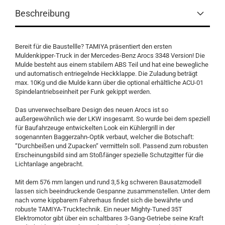
Beschreibung
Bereit für die Baustellle? TAMIYA präsentiert den ersten
Muldenkipper-Truck in der Mercedes-Benz Arocs 3348 Version! Die
Mulde besteht aus einem stabilem ABS Teil und hat eine bewegliche
und automatisch entriegelnde Heckklappe. Die Zuladung beträgt
max. 10Kg und die Mulde kann über die optional erhältliche ACU-01
Spindelantriebseinheit per Funk gekippt werden.
Das unverwechselbare Design des neuen Arocs ist so
außergewöhnlich wie der LKW insgesamt. So wurde bei dem speziell
für Baufahrzeuge entwickelten Look ein Kühlergrill in der
sogenannten Baggerzahn-Optik verbaut, welcher die Botschaft:
“Durchbeißen und Zupacken“ vermitteln soll. Passend zum robusten
Erscheinungsbild sind am Stoßfänger spezielle Schutzgitter für die
Lichtanlage angebracht.
Mit dem 576 mm langen und rund 3,5 kg schweren Bausatzmodell
lassen sich beeindruckende Gespanne zusammenstellen. Unter dem
nach vorne kippbarem Fahrerhaus findet sich die bewährte und
robuste TAMIYA-Trucktechnik. Ein neuer Mighty-Tuned 35T
Elektromotor gibt über ein schaltbares 3-Gang-Getriebe seine Kraft