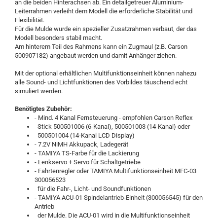
an die beiden Hinterachsen ab. Ein detailgetreuer Aluminium-
Leiterrahmen verleiht dem Modell die erforderliche Stabilität und
Flexibilität.
Für die Mulde wurde ein spezieller Zusatzrahmen verbaut, der das
Modell besonders stabil macht.
Am hinterem Teil des Rahmens kann ein Zugmaul (z.B. Carson
500907182) angebaut werden und damit Anhänger ziehen.
Mit der optional erhältlichen Multifunktionseinheit können nahezu
alle Sound- und Lichtfunktionen des Vorbildes täuschend echt
simuliert werden.
Benötigtes Zubehör:
- Mind. 4 Kanal Fernsteuerung - empfohlen Carson Reflex
Stick 500501006 (6-Kanal), 500501003 (14-Kanal) oder
500501004 (14-Kanal LCD Display)
- 7.2V NiMH Akkupack, Ladegerät
- TAMIYA TS-Farbe für die Lackierung
- Lenkservo + Servo für Schaltgetriebe
- Fahrtenregler oder TAMIYA Multifunktionseinheit MFC-03
300056523
für die Fahr-, Licht- und Soundfunktionen
- TAMIYA ACU-01 Spindelantrieb-Einheit (300056545) für den
Antrieb
der Mulde. Die ACU-01 wird in die Multifunktionseinheit