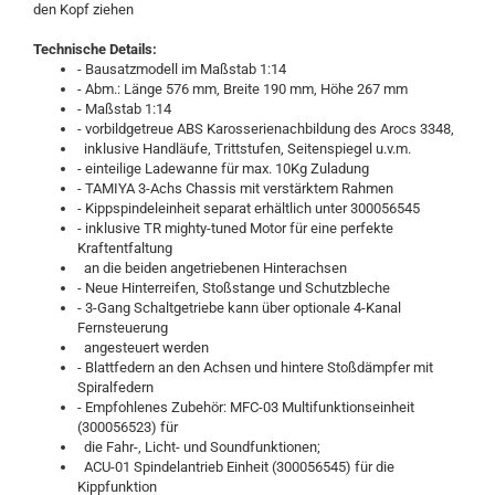
den Kopf ziehen
Technische Details:
- Bausatzmodell im Maßstab 1:14
- Abm.: Länge 576 mm, Breite 190 mm, Höhe 267 mm
- Maßstab 1:14
- vorbildgetreue ABS Karosserienachbildung des Arocs 3348,
inklusive Handläufe, Trittstufen, Seitenspiegel u.v.m.
- einteilige Ladewanne für max. 10Kg Zuladung
- TAMIYA 3-Achs Chassis mit verstärktem Rahmen
- Kippspindeleinheit separat erhältlich unter 300056545
- inklusive TR mighty-tuned Motor für eine perfekte
Kraftentfaltung
an die beiden angetriebenen Hinterachsen
- Neue Hinterreifen, Stoßstange und Schutzbleche
- 3-Gang Schaltgetriebe kann über optionale 4-Kanal
Fernsteuerung
angesteuert werden
- Blattfedern an den Achsen und hintere Stoßdämpfer mit
Spiralfedern
- Empfohlenes Zubehör: MFC-03 Multifunktionseinheit
(300056523) für
die Fahr-, Licht- und Soundfunktionen;
ACU-01 Spindelantrieb Einheit (300056545) für die
Kippfunktion