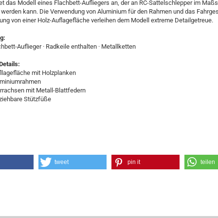
t das Modell eines Flachbett-Aufliegers an, der an RC-Sattelschlepper im Maßs
 werden kann. Die Verwendung von Aluminium für den Rahmen und das Fahrges
ng von einer Holz-Auflagefläche verleihen dem Modell extreme Detailgetreue.
g:
hbett-Auflieger · Radkeile enthalten · Metallketten
etails:
lagefläche mit Holzplanken
iniumrahmen
achsen mit Metall-Blattfedern
iehbare Stützfüße
tweet
pin it
teilen