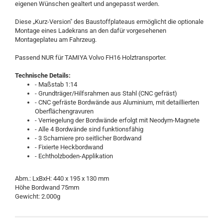
eigenen Wünschen gealtert und angepasst werden.
Diese „Kurz-Version" des Baustoffplateaus ermöglicht die optionale
Montage eines Ladekrans an den dafür vorgesehenen
Montageplateu am Fahrzeug.
Passend NUR für TAMIYA Volvo FH16 Holztransporter.
Technische Details:
- Maßstab 1:14
- Grundträger/Hilfsrahmen aus Stahl (CNC gefräst)
- CNC gefräste Bordwände aus Aluminium, mit detaillierten
Oberflächengravuren
- Verriegelung der Bordwände erfolgt mit Neodym-Magnete
- Alle 4 Bordwände sind funktionsfähig
- 3 Scharniere pro seitlicher Bordwand
- Fixierte Heckbordwand
- Echtholzboden-Applikation
Abm.: LxBxH: 440 x 195 x 130 mm
Höhe Bordwand 75mm
Gewicht: 2.000g