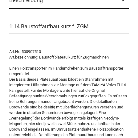
Beschreibung
1:14 Baustoffaufbau kurz f. ZGM
Art.Nr.: 500907510
Art.bezeichnung: Baustoffplateau kurz für Zugmaschinen
Einen Holztransporter im Handumdrehen zum Baustofftransporter
umgerüstet.
Die Basis dieses Plateauaufbaus bildet ein Stahlrahmen mit
integriertem Hilfsrahmen zur Montage auf dem TAMIYA Volvo FH16
Fahrgestell. Für die Montage wurde hier auf die Original
Befestigungspunkte/Verschraubungen zurückgegriffen. Es müssen
keine Bohrungen manuell angebracht werden. Die detaillierten
Bordwände sind beidseitig mit Oberflächengravuren versehen und
werden in stabilen Scharnieren beweglich gelagert. Eine
„Verriegelung" der Bordwände erfolgt mittels kräftigen Neodym-
Magneten, hier sind jeweils zwei Stück nahezu unsichtbar in der
Bordwand eingelassen. Im Umrüstsatz enthaltene Holzapplikation
unterstreicht die Detaillierung des Plateauaufbaus und kann nach