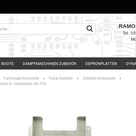
RAMO 
Suche...
Tel.: 
Mo
BOOTE
DAMPFMASCHINEN ZUBEHÖR
DEPRONPLATTEN
DYNA
»
»
»
»
Fahrzeuge Ersatzteile
Truck/Zubehör
Zubehör/Anbauteile
ufach m. Holzbohlen GH TU4