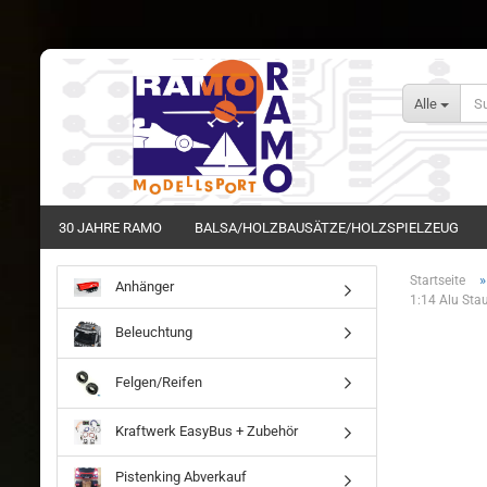
Alle
30 JAHRE RAMO
BALSA/HOLZBAUSÄTZE/HOLZSPIELZEUG
Startseite
Anhänger
1:14 Alu Sta
Beleuchtung
Felgen/Reifen
Kraftwerk EasyBus + Zubehör
Pistenking Abverkauf