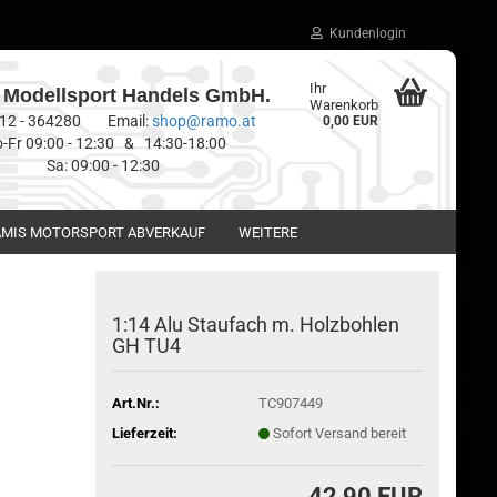
Kundenlogin
Ihr
Modellsport Handels GmbH.
Warenkorb
0512 - 364280 Email:
shop@ramo.at
0,00 EUR
-Fr 09:00 - 12:30 & 14:30-18:00
Sa: 09:00 - 12:30
MIS MOTORSPORT ABVERKAUF
WEITERE
1:14 Alu Staufach m. Holzbohlen
GH TU4
Art.Nr.:
TC907449
Lieferzeit:
Sofort Versand bereit
42,90 EUR