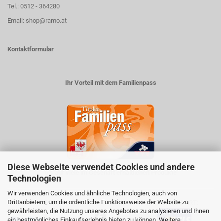
Tel.: 0512 - 364280
Email: shop@ramo.at
Kontaktformular
Ihr Vorteil mit dem Familienpass
Diese Webseite verwendet Cookies und andere
5% auf viele im Geschäft erhältlichen Produkte
Technologien
Wir verwenden Cookies und ähnliche Technologien, auch von
Drittanbietern, um die ordentliche Funktionsweise der Website zu
ZAHLUNGSARTEN
VERSANDART:
gewährleisten, die Nutzung unseres Angebotes zu analysieren und Ihnen
ein bestmögliches Einkaufserlebnis bieten zu können. Weitere