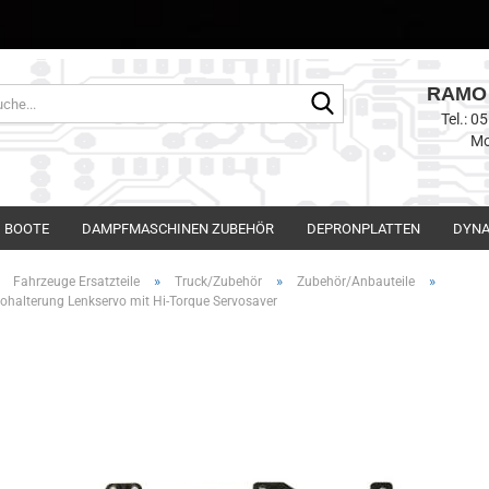
RAMO 
Suche...
Tel.: 
Mo
BOOTE
DAMPFMASCHINEN ZUBEHÖR
DEPRONPLATTEN
DYNA
»
»
»
»
Fahrzeuge Ersatzteile
Truck/Zubehör
Zubehör/Anbauteile
vohalterung Lenkservo mit Hi-Torque Servosaver