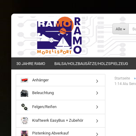
Alle
30 JAHRE RAMO
BALSA/HOLZBAUSÄTZE/HOLZSPIELZEUG
Startseite
Anhänger
1:14 Alu Ser
Beleuchtung
Felgen/Reifen
Kraftwerk EasyBus + Zubehör
Pistenking Abverkauf