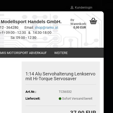
Kundenlogin
Ihr
Modellsport Handels GmbH.
Warenkorb
0512 - 364280 Email:
shop@ramo.at
0,00 EUR
-Fr 09:00 - 12:30 & 14:30-18:00
Sa: 09:00 - 12:30
MIS MOTORSPORT ABVERKAUF
WEITERE
1:14 Alu Servohalterung Lenkservo
mit Hi-Torque Servosaver
Art.Nr.:
TC56532
Lieferzeit:
Sofort Versand bereit
37,90 EUR