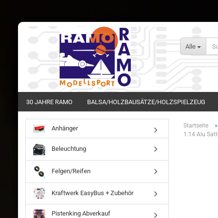
Alle
30 JAHRE RAMO
BALSA/HOLZBAUSÄTZE/HOLZSPIELZEUG
Startseite
Anhänger
1:14 Alu Sat
Beleuchtung
Felgen/Reifen
Kraftwerk EasyBus + Zubehör
Pistenking Abverkauf