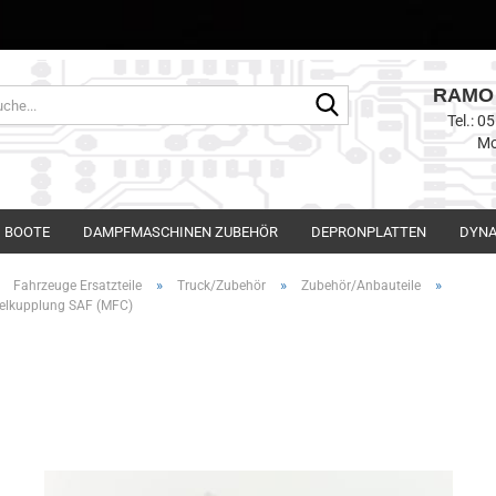
RAMO 
Suche...
Tel.: 
Mo
BOOTE
DAMPFMASCHINEN ZUBEHÖR
DEPRONPLATTEN
DYNA
»
»
»
»
Fahrzeuge Ersatzteile
Truck/Zubehör
Zubehör/Anbauteile
telkupplung SAF (MFC)