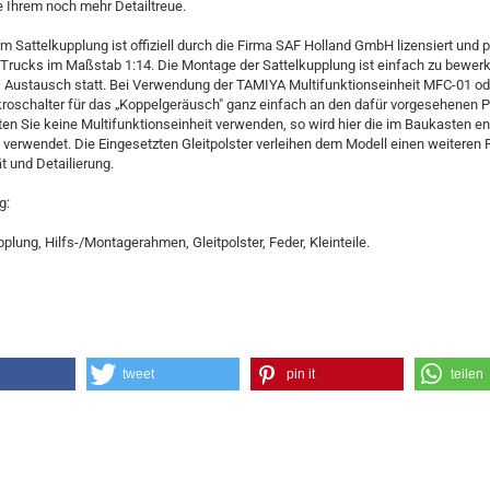
e Ihrem noch mehr Detailtreue.
m Sattelkupplung ist offiziell durch die Firma SAF Holland GmbH lizensiert und 
Trucks im Maßstab 1:14. Die Montage der Sattelkupplung ist einfach zu bewerks
:1 Austausch statt. Bei Verwendung der TAMIYA Multifunktionseinheit MFC-01 o
roschalter für das „Koppelgeräusch" ganz einfach an den dafür vorgesehenen P
ten Sie keine Multifunktionseinheit verwenden, so wird hier die im Baukasten e
 verwendet. Die Eingesetzten Gleitpolster verleihen dem Modell einen weiteren 
ät und Detailierung.
g:
pplung, Hilfs-/Montagerahmen, Gleitpolster, Feder, Kleinteile.
tweet
pin it
teilen