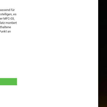
passend für
telligen, es
der MFC-03,
latz montiert
nthaltene
Punkt an