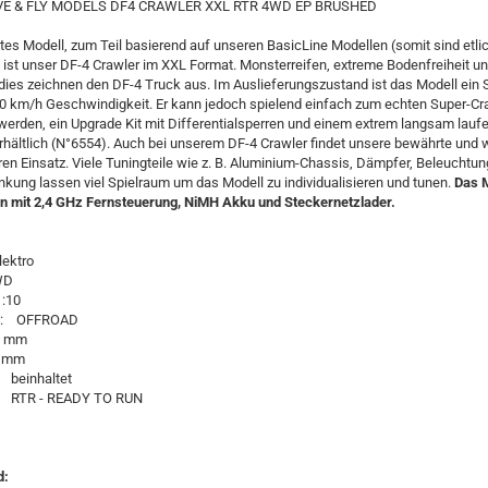
IVE & FLY MODELS DF4 CRAWLER XXL RTR 4WD EP BRUSHED
es Modell, zum Teil basierend auf unseren BasicLine Modellen (somit sind etlic
 ist unser DF-4 Crawler im XXL Format. Monsterreifen, extreme Bodenfreiheit 
ies zeichnen den DF-4 Truck aus. Im Auslieferungszustand ist das Modell ein 
40 km/h Geschwindigkeit. Er kann jedoch spielend einfach zum echten Super-Cr
erden, ein Upgrade Kit mit Differentialsperren und einem extrem langsam lau
erhältlich (N°6554). Auch bei unserem DF-4 Crawler findet unsere bewährte und
hren Einsatz. Viele Tuningteile wie z. B. Aluminium-Chassis, Dämpfer, Beleuchtu
enkung lassen viel Spielraum um das Modell zu individualisieren und tunen.
Das M
n mit 2,4 GHz Fernsteuerung, NiMH Akku und Steckernetzlader.
lektro
WD
:10
g: OFFROAD
0 mm
5 mm
 beinhaltet
: RTR - READY TO RUN
d: