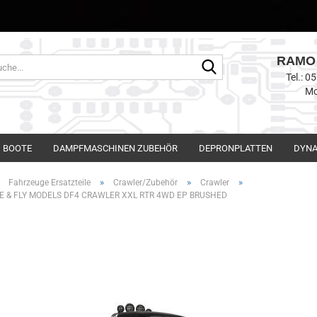
RAMO 
Suche...
Tel.: 
Mo
BOOTE
DAMPFMASCHINEN ZUBEHÖR
DEPRONPLATTEN
DYNA
»
»
»
»
Fahrzeuge Ersatzteile
Crawler/Zubehör
Crawler
VE & FLY MODELS DF4 CRAWLER XXL RTR 4WD EP BRUSHED