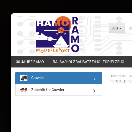
Alle
30 JAHRE RAMO
BALSA/HOLZBAUSÄTZE/HOLZSPIELZEUG
Startseite
Crawler
1:10 XL DRI
Zubehör für Crawler