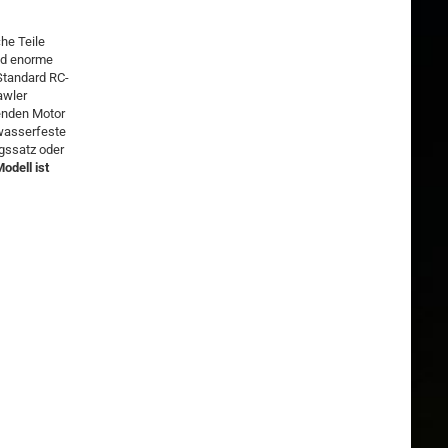
he Teile
und enorme
Standard RC-
awler
fenden Motor
 wasserfeste
ngssatz oder
odell ist