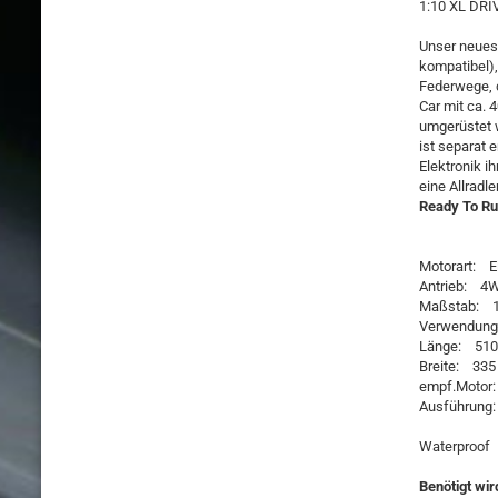
1:10 XL DR
Unser neuest
kompatibel),
Federwege, d
Car mit ca. 
umgerüstet w
ist separat 
Elektronik i
eine Allradl
Ready To Ru
Motorart: E
Antrieb: 4
Maßstab: 1
Verwendun
Länge: 51
Breite: 33
empf.Motor:
Ausführung
Waterproof
Benötigt wir