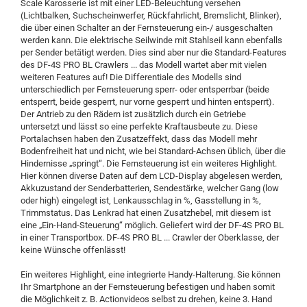
Scale Karosserie ist mit einer LED-Beleuchtung versehen
(Lichtbalken, Suchscheinwerfer, Rückfahrlicht, Bremslicht, Blinker),
die über einen Schalter an der Fernsteuerung ein-/ ausgeschalten
werden kann. Die elektrische Seilwinde mit Stahlseil kann ebenfalls
per Sender betätigt werden. Dies sind aber nur die Standard-Features
des DF-4S PRO BL Crawlers ... das Modell wartet aber mit vielen
weiteren Features auf! Die Differentiale des Modells sind
unterschiedlich per Fernsteuerung sperr- oder entsperrbar (beide
entsperrt, beide gesperrt, nur vorne gesperrt und hinten entsperrt).
Der Antrieb zu den Rädern ist zusätzlich durch ein Getriebe
untersetzt und lässt so eine perfekte Kraftausbeute zu. Diese
Portalachsen haben den Zusatzeffekt, dass das Modell mehr
Bodenfreiheit hat und nicht, wie bei Standard-Achsen üblich, über die
Hindernisse „springt“. Die Fernsteuerung ist ein weiteres Highlight.
Hier können diverse Daten auf dem LCD-Display abgelesen werden,
Akkuzustand der Senderbatterien, Sendestärke, welcher Gang (low
oder high) eingelegt ist, Lenkausschlag in %, Gasstellung in %,
Trimmstatus. Das Lenkrad hat einen Zusatzhebel, mit diesem ist
eine „Ein-Hand-Steuerung“ möglich. Geliefert wird der DF-4S PRO BL
in einer Transportbox. DF-4S PRO BL ... Crawler der Oberklasse, der
keine Wünsche offenlässt!
Ein weiteres Highlight, eine integrierte Handy-Halterung. Sie können
Ihr Smartphone an der Fernsteuerung befestigen und haben somit
die Möglichkeit z. B. Actionvideos selbst zu drehen, keine 3. Hand