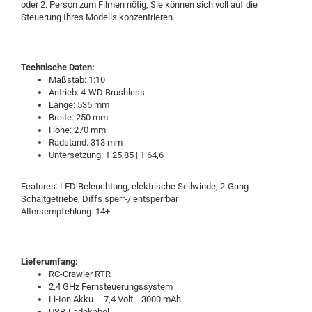
oder 2. Person zum Filmen nötig, Sie können sich voll auf die
Steuerung Ihres Modells konzentrieren.
Technische Daten:
Maßstab: 1:10
Antrieb: 4-WD Brushless
Länge: 535 mm
Breite: 250 mm
Höhe: 270 mm
Radstand: 313 mm
Untersetzung: 1:25,85 | 1:64,6
Features: LED Beleuchtung, elektrische Seilwinde, 2-Gang-
Schaltgetriebe, Diffs sperr-/ entsperrbar
Altersempfehlung: 14+
Lieferumfang:
RC-Crawler RTR
2,4 GHz Fernsteuerungssystem
Li-Ion Akku – 7,4 Volt –3000 mAh
USB-Ladekabel