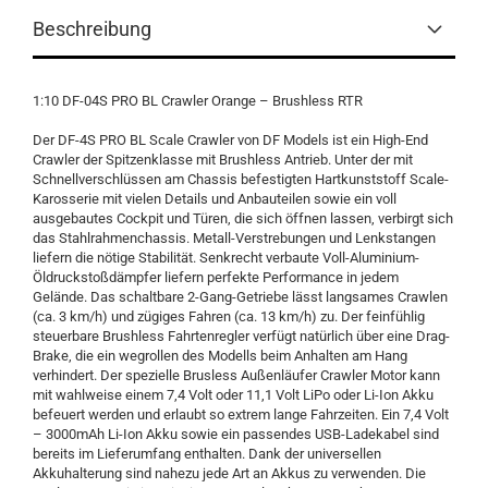
Beschreibung
1:10 DF-04S PRO BL Crawler Orange – Brushless RTR
Der DF-4S PRO BL Scale Crawler von DF Models ist ein High-End
Crawler der Spitzenklasse mit Brushless Antrieb. Unter der mit
Schnellverschlüssen am Chassis befestigten Hartkunststoff Scale-
Karosserie mit vielen Details und Anbauteilen sowie ein voll
ausgebautes Cockpit und Türen, die sich öffnen lassen, verbirgt sich
das Stahlrahmenchassis. Metall-Verstrebungen und Lenkstangen
liefern die nötige Stabilität. Senkrecht verbaute Voll-Aluminium-
Öldruckstoßdämpfer liefern perfekte Performance in jedem
Gelände. Das schaltbare 2-Gang-Getriebe lässt langsames Crawlen
(ca. 3 km/h) und zügiges Fahren (ca. 13 km/h) zu. Der feinfühlig
steuerbare Brushless Fahrtenregler verfügt natürlich über eine Drag-
Brake, die ein wegrollen des Modells beim Anhalten am Hang
verhindert. Der spezielle Brusless Außenläufer Crawler Motor kann
mit wahlweise einem 7,4 Volt oder 11,1 Volt LiPo oder Li-Ion Akku
befeuert werden und erlaubt so extrem lange Fahrzeiten. Ein 7,4 Volt
– 3000mAh Li-Ion Akku sowie ein passendes USB-Ladekabel sind
bereits im Lieferumfang enthalten. Dank der universellen
Akkuhalterung sind nahezu jede Art an Akkus zu verwenden. Die