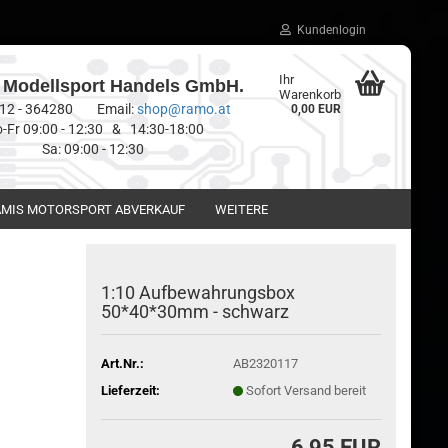
Kundenlogin
Ihr
Modellsport Handels GmbH.
Warenkorb
0512 - 364280 Email:
shop@ramo.at
0,00 EUR
-Fr 09:00 - 12:30 & 14:30-18:00
Sa: 09:00 - 12:30
MIS MOTORSPORT ABVERKAUF
WEITERE
1:10 Aufbewahrungsbox
50*40*30mm - schwarz
Art.Nr.:
AB2320117
Lieferzeit:
Sofort Versand bereit
6,95 EUR