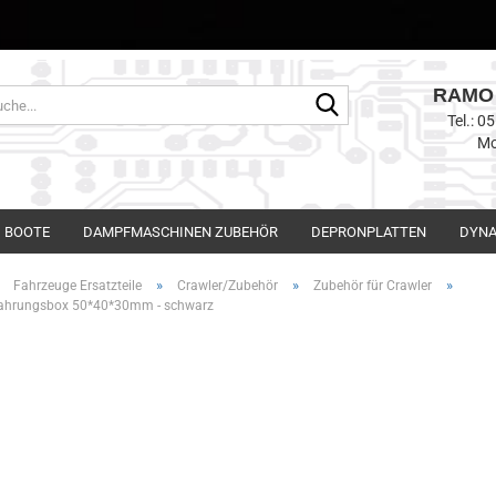
RAMO 
Suche...
Tel.: 
Mo
BOOTE
DAMPFMASCHINEN ZUBEHÖR
DEPRONPLATTEN
DYNA
»
»
»
»
Fahrzeuge Ersatzteile
Crawler/Zubehör
Zubehör für Crawler
ahrungsbox 50*40*30mm - schwarz