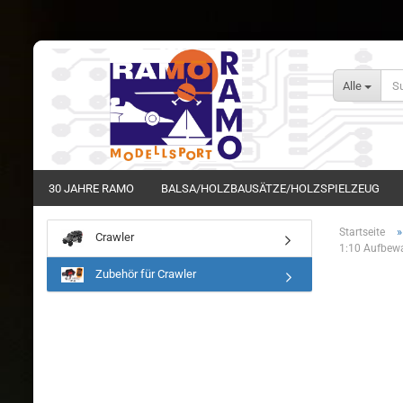
Alle
30 JAHRE RAMO
BALSA/HOLZBAUSÄTZE/HOLZSPIELZEUG
Startseite
Crawler
1:10 Aufbew
Zubehör für Crawler